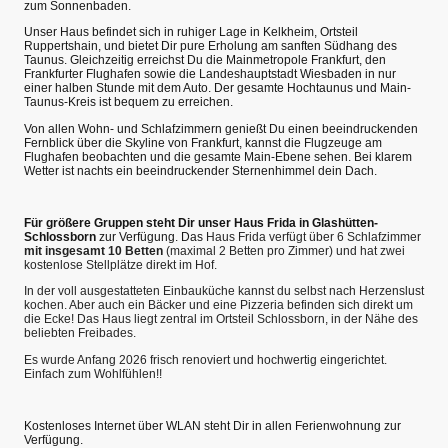
zum Sonnenbaden.
Unser Haus befindet sich in ruhiger Lage in Kelkheim, Ortsteil
Ruppertshain, und bietet Dir pure Erholung am sanften Südhang des
Taunus. Gleichzeitig erreichst Du die Mainmetropole Frankfurt, den
Frankfurter Flughafen sowie die Landeshauptstadt Wiesbaden in nur
einer halben Stunde mit dem Auto. Der gesamte Hochtaunus und Main-
Taunus-Kreis ist bequem zu erreichen.
Von allen Wohn- und Schlafzimmern genießt Du einen beeindruckenden
Fernblick über die Skyline von Frankfurt, kannst die Flugzeuge am
Flughafen beobachten und die gesamte Main-Ebene sehen. Bei klarem
Wetter ist nachts ein beeindruckender Sternenhimmel dein Dach.
Für größere Gruppen steht Dir unser Haus Frida in Glashütten-
Schlossborn
zur Verfügung. Das
Haus Frida verfügt über 6 Schlafzimmer
mit insgesamt 10 Betten
(maximal 2 Betten pro Zimmer) und hat zwei
kostenlose Stellplätze direkt im Hof.
In der voll ausgestatteten Einbauküche kannst du selbst nach Herzenslust
kochen. Aber auch ein Bäcker und eine Pizzeria befinden sich direkt um
die Ecke! Das Haus liegt zentral im Ortsteil Schlossborn, in der Nähe des
beliebten Freibades.
Es wurde Anfang 2026 frisch renoviert und hochwertig eingerichtet.
Einfach zum Wohlfühlen!!
Kostenloses Internet über WLAN steht Dir in allen Ferienwohnung zur
Verfügung.