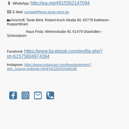
📱
http://wa.me/4915562147094
WhatsApp:
📧
E-Mail:
kontakt@fewo-tante-mimi.de
🏡 Anschrift: Tante Mimi: Robert-Koch-Straße 80, 65779 Kelkheim -
Ruppertshain
Haus Frida: Weiherstraße 40, 61479 Glashütten -
Schlossborn
https://www.facebook.com/profile.php?
Facebook:
id=61575604974394
Instagram:
https://www.instagram.com/fewotantemimi?
utm_source=qr&igsh=NmFsN3ZhNXlmM2d6