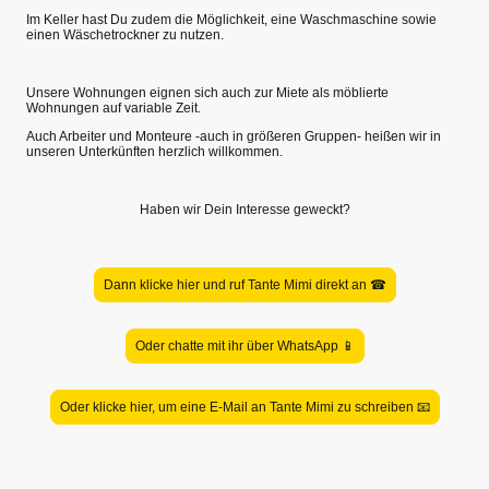
Im Keller hast Du zudem die Möglichkeit, eine Waschmaschine sowie
einen Wäschetrockner zu nutzen.
Unsere Wohnungen eignen sich auch zur Miete als möblierte
Wohnungen auf variable Zeit.
Auch Arbeiter und Monteure -auch in größeren Gruppen- heißen wir in
unseren Unterkünften herzlich willkommen.
Haben wir Dein Interesse geweckt?
Dann klicke hier und ruf Tante Mimi direkt an ☎
Oder chatte mit ihr über WhatsApp 📱
Oder klicke hier, um eine E-Mail an Tante Mimi zu schreiben 📧